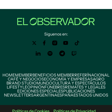
Siguenos en:
HOME
MEMBER
BENEFICIOS MEMBER
REFERÍ
NACIONAL
CAFÉ Y NEGOCIOS
ECONOMÍA Y EMPRESAS
AGRO
BRAND STUDIO
MUNDO
CULTURA Y ESPECTÁCULOS
LIFESTYLE
OPINIÓN
FÚNEBRES
REMATES Y LEGALES
EDICIONES ESPECIALES
PUBLICACIONES
NEWSLETTERS
ARGENTINA
ESPAÑA
ESTADOS UNIDOS
Políticas de Cookies
Políticas de Privacidad