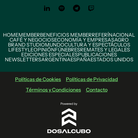
HOME
MEMBER
BENEFICIOS MEMBER
REFERÍ
NACIONAL
CAFÉ Y NEGOCIOS
ECONOMÍA Y EMPRESAS
AGRO
BRAND STUDIO
MUNDO
CULTURA Y ESPECTÁCULOS
LIFESTYLE
OPINIÓN
FÚNEBRES
REMATES Y LEGALES
EDICIONES ESPECIALES
PUBLICACIONES
NEWSLETTERS
ARGENTINA
ESPAÑA
ESTADOS UNIDOS
Políticas de Cookies
Políticas de Privacidad
Términos y Condiciones
Contacto