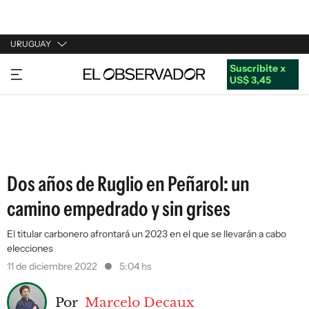
URUGUAY
Suscribite x
URUGUAY
US$ 3,45
ARGENTINA
ESPAÑA
ESTADOS UNIDOS
Dos años de Ruglio en Peñarol: un
camino empedrado y sin grises
El titular carbonero afrontará un 2023 en el que se llevarán a cabo
elecciones
11 de diciembre 2022
5:04 hs
Por
Marcelo Decaux