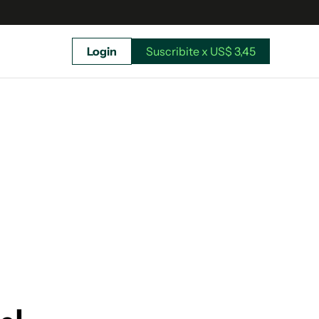
Login
Suscribite x US$ 3,45
uscríbete ahora a El Observador y elegí hasta
donde llegar.
Suscribite x US$ 3,45