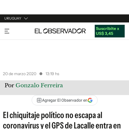
URUGUAY
Suscribite x
URUGUAY
US$ 3,45
ARGENTINA
ESPAÑA
ESTADOS UNIDOS
20 de marzo 2020
13:19 hs
Por
Gonzalo Ferreira
Agregar El Observador en
El chiquitaje político no escapa al
coronavirus y el GPS de Lacalle entra en