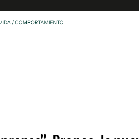
E VIDA / COMPORTAMIENTO
e
S
n
es
Siguenos en:
 y Legales
es especiales
ciones
ters
ina
 Unidos