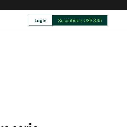
Login
Suscribite x US$ 3,45
uscríbete ahora a El Observador y elegí hasta
donde llegar.
Suscribite x US$ 3,45