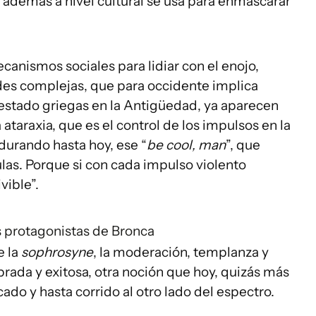
además a nivel cultural se usa para enmascarar
nismos sociales para lidiar con el enojo,
ades complejas, que para occidente implica
estado griegas en la Antigüedad, ya aparecen
taraxia, que es el control de los impulsos en la
rdurando hasta hoy, ese “
be cool, man
”, que
las. Porque si con cada impulso violento
vible”.
s protagonistas de Bronca
e la
sophrosyne
, la moderación, templanza y
brada y exitosa, otra noción que hoy, quizás más
cado y hasta corrido al otro lado del espectro.