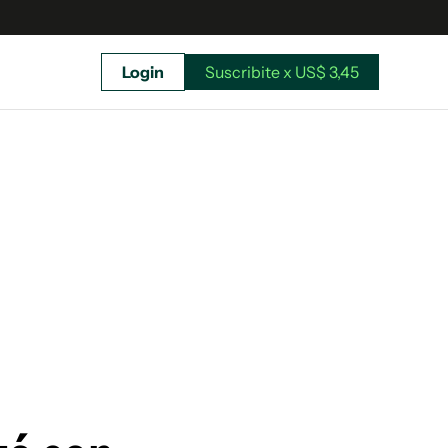
Login
Suscribite x US$ 3,45
uscríbete ahora a El Observador y elegí hasta
donde llegar.
Suscribite x US$ 3,45