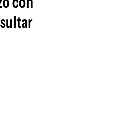
uzó con
sultar