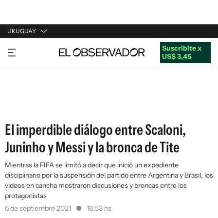
URUGUAY
Suscribite x
URUGUAY
US$ 3,45
ARGENTINA
ESPAÑA
ESTADOS UNIDOS
El imperdible diálogo entre Scaloni,
Juninho y Messi y la bronca de Tite
Mientras la FIFA se limitó a decir que inició un expediente
disciplinario por la suspensión del partido entre Argentina y Brasil, los
videos en cancha mostraron discusiones y broncas entre los
protagonistas
6 de septiembre 2021
16:53 hs