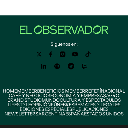
Siguenos en:
HOME
MEMBER
BENEFICIOS MEMBER
REFERÍ
NACIONAL
CAFÉ Y NEGOCIOS
ECONOMÍA Y EMPRESAS
AGRO
BRAND STUDIO
MUNDO
CULTURA Y ESPECTÁCULOS
LIFESTYLE
OPINIÓN
FÚNEBRES
REMATES Y LEGALES
EDICIONES ESPECIALES
PUBLICACIONES
NEWSLETTERS
ARGENTINA
ESPAÑA
ESTADOS UNIDOS