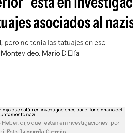
erior "está en investiga
atuajes asociados al naz
 pero no tenía los tatuajes en ese
 Montevideo, Mario D'Elía
to Heber, dijo que "están en investigaciones" por
azi
Foto: Leonardo Carreño.