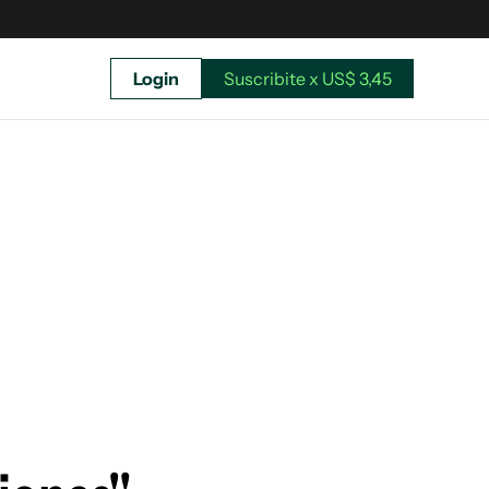
Login
Suscribite x US$ 3,45
uscríbete ahora a El Observador y elegí hasta
donde llegar.
Suscribite x US$ 3,45