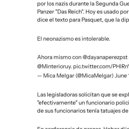
por los nazis durante la Segunda Gue
Panzer "Das Reich". Hoy es usado po
dice el texto para Pasquet, que la d
El neonazismo es intolerable.
Ahora mismo con
@dayanaperezpst
@Minterioruy
.
pic.twitter.com/PHlR
— Mica Melgar (@MicaMelgar)
June 
Las legisladoras solicitan que se expl
"efectivamente" un funcionario polici
de sus funcionarios tenía tatuajes d