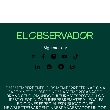
Siguenos en:
HOME
MEMBER
BENEFICIOS MEMBER
REFERÍ
NACIONAL
CAFÉ Y NEGOCIOS
ECONOMÍA Y EMPRESAS
AGRO
BRAND STUDIO
MUNDO
CULTURA Y ESPECTÁCULOS
LIFESTYLE
OPINIÓN
FÚNEBRES
REMATES Y LEGALES
EDICIONES ESPECIALES
PUBLICACIONES
NEWSLETTERS
ARGENTINA
ESPAÑA
ESTADOS UNIDOS