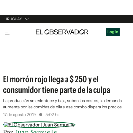
URUGUAY
URUGUAY
Login
ARGENTINA
ESPAÑA
ESTADOS UNIDOS
El morrón rojo llega a $ 250 y el
consumidor tiene parte de la culpa
La producción se enlentece y baja, suben los costos, la demanda
aumenta por las comidas de olla y ese combo dispara los precios
17 de agosto 2019
5:02 hs
Por
Juan Samuelle