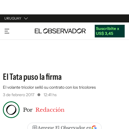
URUGUAY
Suscribite x
URUGUAY
US$ 3,45
ARGENTINA
ESPAÑA
ESTADOS UNIDOS
El Tata puso la firma
El volante tricolor selló su contrato con los tricolores
3 de febrero 2017
12:41 hs
Por
Redacción
Agregar El Observador en