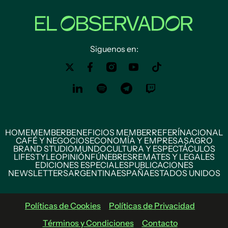
Siguenos en:
HOME
MEMBER
BENEFICIOS MEMBER
REFERÍ
NACIONAL
CAFÉ Y NEGOCIOS
ECONOMÍA Y EMPRESAS
AGRO
BRAND STUDIO
MUNDO
CULTURA Y ESPECTÁCULOS
LIFESTYLE
OPINIÓN
FÚNEBRES
REMATES Y LEGALES
EDICIONES ESPECIALES
PUBLICACIONES
NEWSLETTERS
ARGENTINA
ESPAÑA
ESTADOS UNIDOS
Políticas de Cookies
Políticas de Privacidad
Términos y Condiciones
Contacto