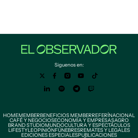
Siguenos en:
HOME
MEMBER
BENEFICIOS MEMBER
REFERÍ
NACIONAL
CAFÉ Y NEGOCIOS
ECONOMÍA Y EMPRESAS
AGRO
BRAND STUDIO
MUNDO
CULTURA Y ESPECTÁCULOS
LIFESTYLE
OPINIÓN
FÚNEBRES
REMATES Y LEGALES
EDICIONES ESPECIALES
PUBLICACIONES