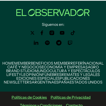
Siguenos en:
HOME
MEMBER
BENEFICIOS MEMBER
REFERÍ
NACIONAL
CAFÉ Y NEGOCIOS
ECONOMÍA Y EMPRESAS
AGRO
BRAND STUDIO
MUNDO
CULTURA Y ESPECTÁCULOS
LIFESTYLE
OPINIÓN
FÚNEBRES
REMATES Y LEGALES
EDICIONES ESPECIALES
PUBLICACIONES
NEWSLETTERS
ARGENTINA
ESPAÑA
ESTADOS UNIDOS
Políticas de Cookies
Políticas de Privacidad
Términos y Condiciones
Contacto