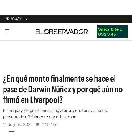
URUGUAY
Suscribite x
URUGUAY
US$ 3,45
ARGENTINA
ESPAÑA
ESTADOS UNIDOS
¿En qué monto finalmente se hace el
pase de Darwin Núñez y por qué aún no
firmó en Liverpool?
El uruguayo llegó el lunes a Inglaterra, pero todavía no fue
presentado oficialmente por el Liverpool
14 de junio 2022
12:52 hs