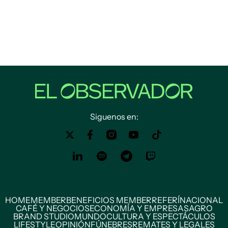
Siguenos en:
HOME
MEMBER
BENEFICIOS MEMBER
REFERÍ
NACIONAL
CAFÉ Y NEGOCIOS
ECONOMÍA Y EMPRESAS
AGRO
BRAND STUDIO
MUNDO
CULTURA Y ESPECTÁCULOS
LIFESTYLE
OPINIÓN
FÚNEBRES
REMATES Y LEGALES