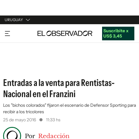
URUGUAY
Suscribite x
URUGUAY
US$ 3,45
ARGENTINA
ESPAÑA
ESTADOS UNIDOS
Entradas a la venta para Rentistas-
Nacional en el Franzini
Los "bichos colorados" fijaron el escenario de Defensor Sporting para
recibir a los tricolores
25 de mayo 2016
11:33 hs
Por
Redacción