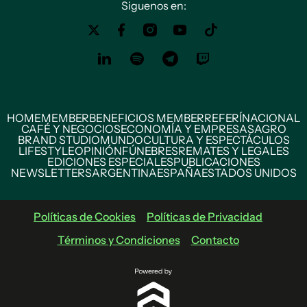
Siguenos en:
HOME
MEMBER
BENEFICIOS MEMBER
REFERÍ
NACIONAL
CAFÉ Y NEGOCIOS
ECONOMÍA Y EMPRESAS
AGRO
BRAND STUDIO
MUNDO
CULTURA Y ESPECTÁCULOS
LIFESTYLE
OPINIÓN
FÚNEBRES
REMATES Y LEGALES
EDICIONES ESPECIALES
PUBLICACIONES
NEWSLETTERS
ARGENTINA
ESPAÑA
ESTADOS UNIDOS
Políticas de Cookies
Políticas de Privacidad
Términos y Condiciones
Contacto