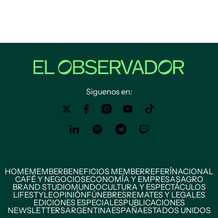
Siguenos en:
HOME
MEMBER
BENEFICIOS MEMBER
REFERÍ
NACIONAL
CAFÉ Y NEGOCIOS
ECONOMÍA Y EMPRESAS
AGRO
BRAND STUDIO
MUNDO
CULTURA Y ESPECTÁCULOS
LIFESTYLE
OPINIÓN
FÚNEBRES
REMATES Y LEGALES
EDICIONES ESPECIALES
PUBLICACIONES
NEWSLETTERS
ARGENTINA
ESPAÑA
ESTADOS UNIDOS