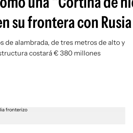
como una “Cortina de hi
 en su frontera con Rusia
os de alambrada, de tres metros de alto y
structura costará € 380 millones