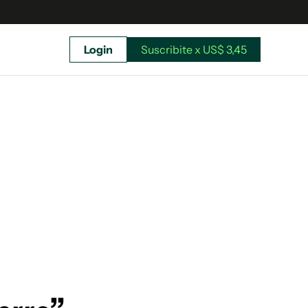
Login
Suscribite x US$ 3,45
uscríbete ahora a El Observador y elegí hasta
donde llegar.
Suscribite x US$ 3,45