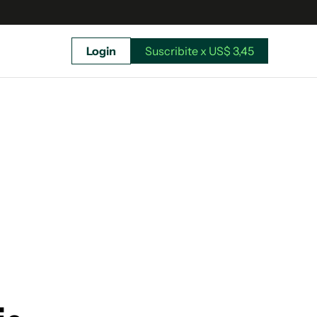
Login
Suscribite x US$ 3,45
uscríbete ahora a El Observador y elegí hasta
donde llegar.
Suscribite x US$ 3,45