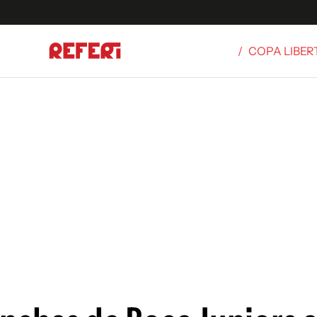
/
COPA LIBE
Olímpicos
S
tbol
g
ortivo