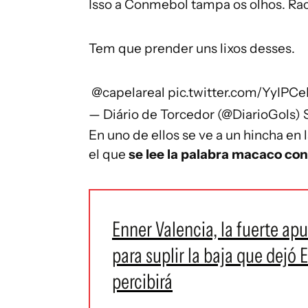
Isso a Conmebol tampa os olhos. Rac
Tem que prender uns lixos desses.
️
@capelareal
pic.twitter.com/YyIPCe
— Diário de Torcedor (@DiarioGols)
En uno de ellos se ve a un hincha en
el que
se lee la palabra macaco con
Enner Valencia, la fuerte ap
para suplir la baja que dejó 
percibirá