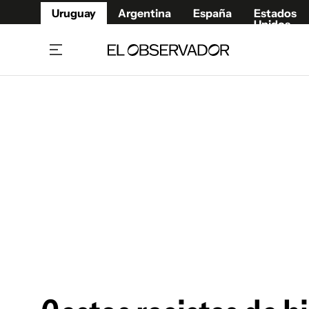
Uruguay
Argentina
España
Estados
Unidos
Home
Juegos 
Referí
Rugby
Fútbol
Básque
Mundial 2026
Tenis
Resultados Deportivos
Runnin
Fútbol internacional
Polidep
Copa Libertadores
Motor