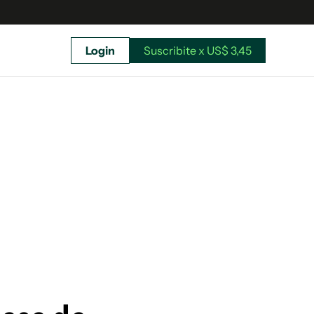
Login
Suscribite x US$ 3,45
uscríbete ahora a El Observador y elegí hasta
donde llegar.
Suscribite x US$ 3,45