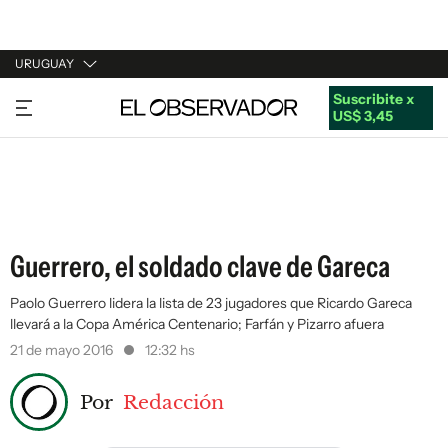
URUGUAY
Suscribite x
URUGUAY
US$ 3,45
ARGENTINA
ESPAÑA
ESTADOS UNIDOS
Guerrero, el soldado clave de Gareca
Paolo Guerrero lidera la lista de 23 jugadores que Ricardo Gareca
llevará a la Copa América Centenario; Farfán y Pizarro afuera
21 de mayo 2016
12:32 hs
Por
Redacción