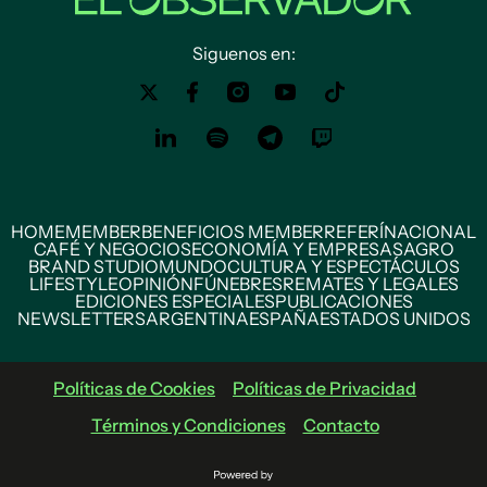
Siguenos en:
HOME
MEMBER
BENEFICIOS MEMBER
REFERÍ
NACIONAL
CAFÉ Y NEGOCIOS
ECONOMÍA Y EMPRESAS
AGRO
BRAND STUDIO
MUNDO
CULTURA Y ESPECTÁCULOS
LIFESTYLE
OPINIÓN
FÚNEBRES
REMATES Y LEGALES
EDICIONES ESPECIALES
PUBLICACIONES
NEWSLETTERS
ARGENTINA
ESPAÑA
ESTADOS UNIDOS
Políticas de Cookies
Políticas de Privacidad
Términos y Condiciones
Contacto