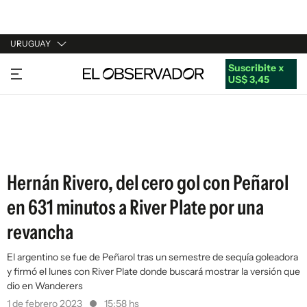
URUGUAY
Suscribite x
URUGUAY
US$ 3,45
ARGENTINA
ESPAÑA
ESTADOS UNIDOS
Hernán Rivero, del cero gol con Peñarol
en 631 minutos a River Plate por una
revancha
El argentino se fue de Peñarol tras un semestre de sequía goleadora
y firmó el lunes con River Plate donde buscará mostrar la versión que
dio en Wanderers
1 de febrero 2023
15:58 hs