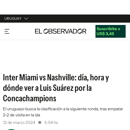
URUGUAY
Suscribite x
URUGUAY
US$ 3,45
ARGENTINA
ESPAÑA
ESTADOS UNIDOS
Inter Miami vs Nashville: día, hora y
dónde ver a Luis Suárez por la
Concachampions
El uruguayo busca la clasificación a la siguiente ronda, tras empatar
2-2 de visita en la ida
12 de marzo 2024
5:04 hs