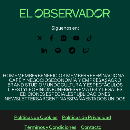
Siguenos en:
HOME
MEMBER
BENEFICIOS MEMBER
REFERÍ
NACIONAL
CAFÉ Y NEGOCIOS
ECONOMÍA Y EMPRESAS
AGRO
BRAND STUDIO
MUNDO
CULTURA Y ESPECTÁCULOS
LIFESTYLE
OPINIÓN
FÚNEBRES
REMATES Y LEGALES
EDICIONES ESPECIALES
PUBLICACIONES
NEWSLETTERS
ARGENTINA
ESPAÑA
ESTADOS UNIDOS
Políticas de Cookies
Políticas de Privacidad
Términos y Condiciones
Contacto