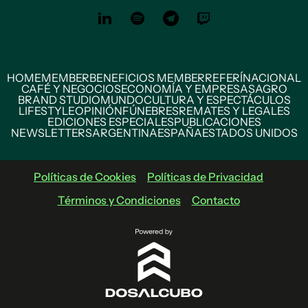
HOME
MEMBER
BENEFICIOS MEMBER
REFERÍ
NACIONAL
CAFÉ Y NEGOCIOS
ECONOMÍA Y EMPRESAS
AGRO
BRAND STUDIO
MUNDO
CULTURA Y ESPECTÁCULOS
LIFESTYLE
OPINIÓN
FÚNEBRES
REMATES Y LEGALES
EDICIONES ESPECIALES
PUBLICACIONES
NEWSLETTERS
ARGENTINA
ESPAÑA
ESTADOS UNIDOS
Políticas de Cookies
Políticas de Privacidad
Términos y Condiciones
Contacto