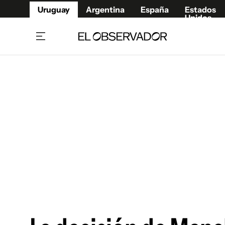
Uruguay
Argentina
España
Estados
Unidos
Home
Juegos 
Referí
Rugby
Fútbol
Básque
Mundial 2026
Tenis
Resultados Deportivos
Runnin
Fútbol internacional
Polidep
Copa Libertadores
Motor