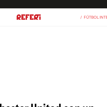
/
FÚTBOL IN
Olímpicos
S
tbol
g
ortivo