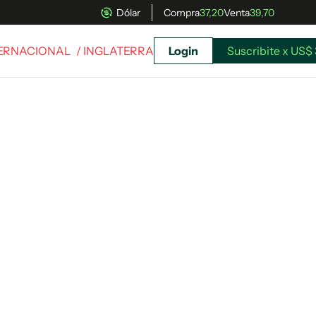
Dólar
Compra
37,20
Venta
39,70
TERNACIONAL
/ INGLATERRA
Login
Suscribite x US$ 
uscríbete ahora a El Observador y elegí hasta
donde llegar.
Suscribite x US$ 3,45