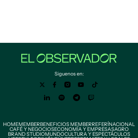
Siguenos en:
HOME
MEMBER
BENEFICIOS MEMBER
REFERÍ
NACIONAL
CAFÉ Y NEGOCIOS
ECONOMÍA Y EMPRESAS
AGRO
BRAND STUDIO
MUNDO
CULTURA Y ESPECTÁCULOS