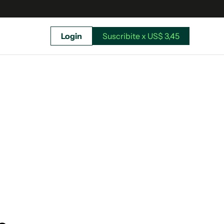
Login
Suscribite x US$ 3,45
uscríbete ahora a El Observador y elegí hasta
donde llegar.
Suscribite x US$ 3,45