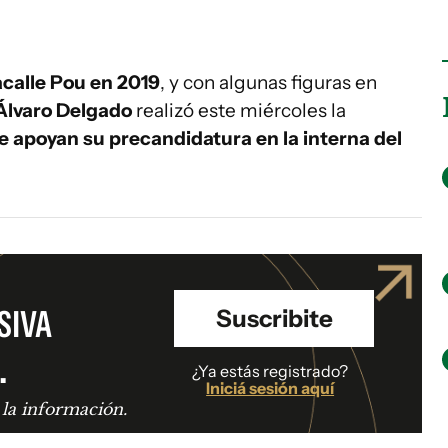
acalle Pou en 2019
, y con algunas figuras en
Álvaro Delgado
realizó este miércoles la
 apoyan su precandidatura en la interna del
SIVA
Suscribite
.
¿Ya estás registrado?
Iniciá sesión aquí
 la información.