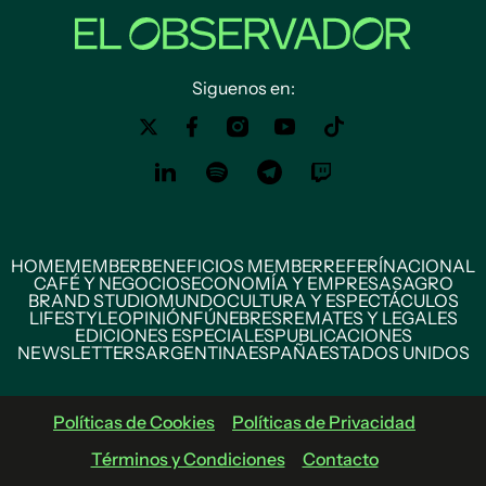
Siguenos en:
HOME
MEMBER
BENEFICIOS MEMBER
REFERÍ
NACIONAL
CAFÉ Y NEGOCIOS
ECONOMÍA Y EMPRESAS
AGRO
BRAND STUDIO
MUNDO
CULTURA Y ESPECTÁCULOS
LIFESTYLE
OPINIÓN
FÚNEBRES
REMATES Y LEGALES
EDICIONES ESPECIALES
PUBLICACIONES
NEWSLETTERS
ARGENTINA
ESPAÑA
ESTADOS UNIDOS
Políticas de Cookies
Políticas de Privacidad
Términos y Condiciones
Contacto