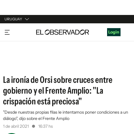
URUGUAY
URUGUAY
Login
ARGENTINA
ESPAÑA
ESTADOS UNIDOS
La ironía de Orsi sobre cruces entre
gobierno y el Frente Amplio: "La
crispación está preciosa"
"Desde nuestras propias filas le intentamos poner condiciones a un
diálogo", dijo sobre el Frente Amplio
1 de abril 2021
16:37 hs