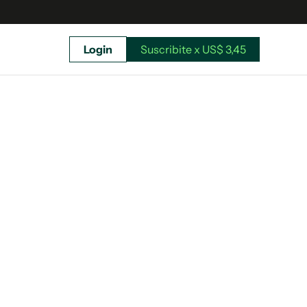
Login
Suscribite x US$ 3,45
uscríbete ahora a El Observador y elegí hasta
donde llegar.
Suscribite x US$ 3,45