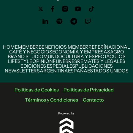
HOME
MEMBER
BENEFICIOS MEMBER
REFERÍ
NACIONAL
CAFÉ Y NEGOCIOS
ECONOMÍA Y EMPRESAS
AGRO
BRAND STUDIO
MUNDO
CULTURA Y ESPECTÁCULOS
LIFESTYLE
OPINIÓN
FÚNEBRES
REMATES Y LEGALES
EDICIONES ESPECIALES
PUBLICACIONES
NEWSLETTERS
ARGENTINA
ESPAÑA
ESTADOS UNIDOS
Políticas de Cookies
Políticas de Privacidad
Términos y Condiciones
Contacto