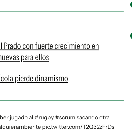
el Prado con fuerte crecimiento en
nuevas para ellos
ícola pierde dinamismo
ber jugado al
#rugby
#scrum
sacando otra
alquierambiente
pic.twitter.com/T2Q32zFrDs