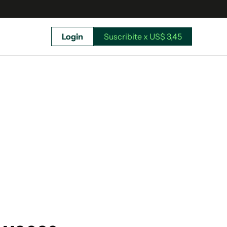
Login
Suscribite x US$ 3,45
uscríbete ahora a El Observador y elegí hasta
donde llegar.
Suscribite x US$ 3,45