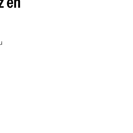
z en
guenos en:
u