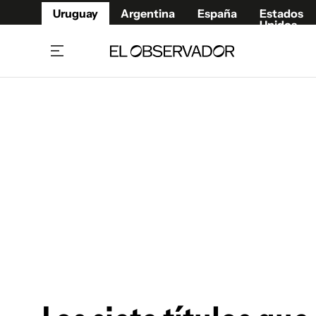
Uruguay
Argentina
España
Estados
Unidos
Home
Juegos 
Referí
Rugby
Fútbol
Básque
Mundial 2026
Tenis
Resultados Deportivos
Runnin
Fútbol internacional
Polidep
Copa Libertadores
Motor