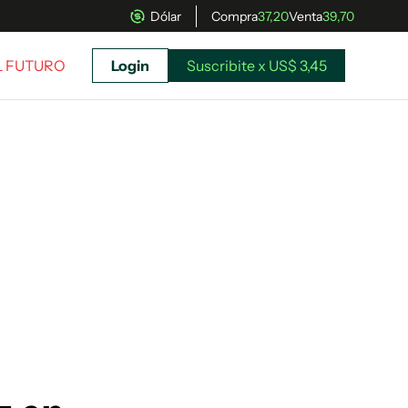
Dólar
Compra
37,20
Venta
39,70
EL FUTURO
Login
Suscribite x US$ 3,45
uscríbete ahora a El Observador y elegí hasta
donde llegar.
Suscribite x US$ 3,45