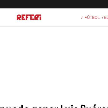
/
FÚTBOL
/ 
Olímpicos
S
tbol
g
ortivo