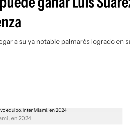
e puede ganar Luis Suáre
Si
enza
regar a su ya notable palmarés logrado en s
iami, en 2024