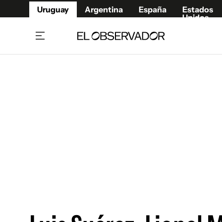
Uruguay
Argentina
España
Estados
Unidos
Home
Juegos 
Referí
Rugby
Fútbol
Básque
Mundial 2026
Tenis
Resultados Deportivos
Runnin
Fútbol internacional
Polidep
Copa Libertadores
Motor