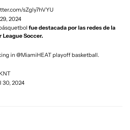
itter.com/sZgly7hVYU
 29, 2024
l básquetbol
fue destacada por las redes de la
or League Soccer.
king in
@MiamiHEAT
playoff basketball.
lKNT
l 30, 2024