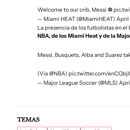
Welcome to our crib, Messi ⚽️
pic.tw
— Miami HEAT (@MiamiHEAT)
April
La presencia de los futbolistas en e
NBA, de los Miami Heat y de la Maj
Messi, Busquets, Alba and Suarez ta
(Via
@NBA
)
pic.twitter.com/enCQbj
— Major League Soccer (@MLS)
Apri
TEMAS