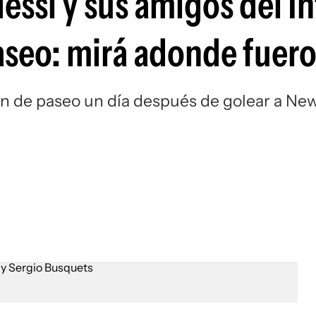
Messi y sus amigos del In
Si
aseo: mirá adonde fuer
ron de paseo un día después de golear a Ne