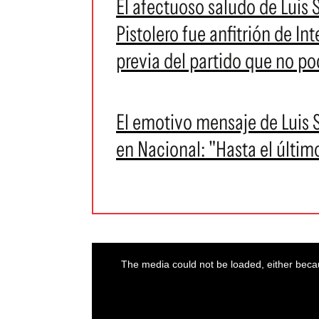
El afectuoso saludo de Luis 
Pistolero fue anfitrión de Int
previa del partido que no po
El emotivo mensaje de Luis Su
en Nacional: "Hasta el últim
This
is
a
The media could not be loaded, either becau
modal
window.