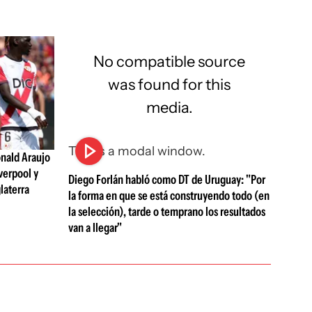
No compatible source
was found for this
media.
This is a modal window.
nald Araujo
verpool y
Diego Forlán habló como DT de Uruguay: "Por
laterra
la forma en que se está construyendo todo (en
la selección), tarde o temprano los resultados
van a llegar"