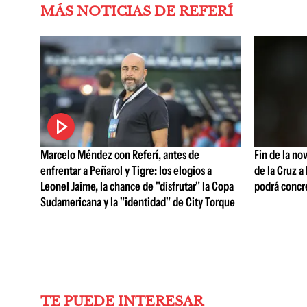
MÁS NOTICIAS DE REFERÍ
Marcelo Méndez con Referí, antes de
Fin de la no
enfrentar a Peñarol y Tigre: los elogios a
de la Cruz a
Leonel Jaime, la chance de "disfrutar" la Copa
podrá concr
Sudamericana y la "identidad" de City Torque
TE PUEDE INTERESAR