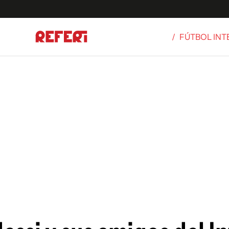
/
FÚTBOL IN
Olímpicos
S
tbol
g
ortivo