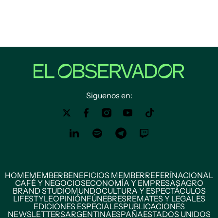
Siguenos en:
HOME
MEMBER
BENEFICIOS MEMBER
REFERÍ
NACIONAL
CAFÉ Y NEGOCIOS
ECONOMÍA Y EMPRESAS
AGRO
BRAND STUDIO
MUNDO
CULTURA Y ESPECTÁCULOS
LIFESTYLE
OPINIÓN
FÚNEBRES
REMATES Y LEGALES
EDICIONES ESPECIALES
PUBLICACIONES
NEWSLETTERS
ARGENTINA
ESPAÑA
ESTADOS UNIDOS