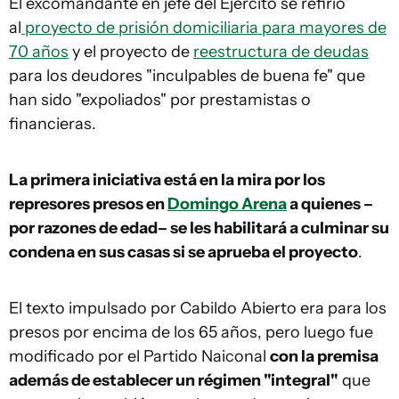
El excomandante en jefe del Ejército se refirió
al
proyecto de prisión domiciliaria para mayores de
70 años
y el proyecto de
reestructura de deudas
para los deudores "inculpables de buena fe" que
han sido "expoliados" por prestamistas o
financieras.
La primera iniciativa está en la mira por los
represores presos en
Domingo Arena
a quienes –
por razones de edad– se les habilitará a culminar su
condena en sus casas si se aprueba el proyecto
.
El texto impulsado por Cabildo Abierto era para los
presos por encima de los 65 años, pero luego fue
modificado por el Partido Naiconal
con la premisa
además de establecer un régimen "integral"
que