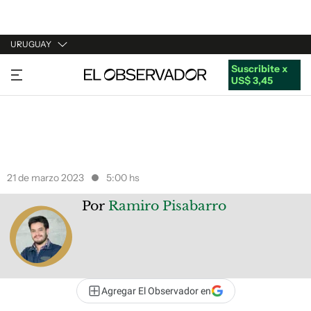
URUGUAY
Suscribite x
URUGUAY
US$ 3,45
ARGENTINA
ESPAÑA
ESTADOS UNIDOS
21 de marzo 2023
5:00 hs
Por
Ramiro Pisabarro
Agregar El Observador en