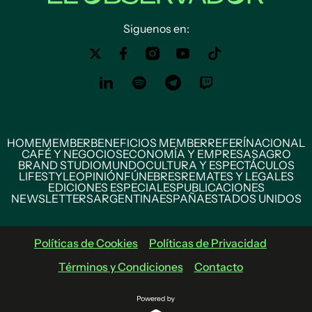
Siguenos en:
HOME
MEMBER
BENEFICIOS MEMBER
REFERÍ
NACIONAL
CAFÉ Y NEGOCIOS
ECONOMÍA Y EMPRESAS
AGRO
BRAND STUDIO
MUNDO
CULTURA Y ESPECTÁCULOS
LIFESTYLE
OPINIÓN
FÚNEBRES
REMATES Y LEGALES
EDICIONES ESPECIALES
PUBLICACIONES
NEWSLETTERS
ARGENTINA
ESPAÑA
ESTADOS UNIDOS
Políticas de Cookies
Políticas de Privacidad
Términos y Condiciones
Contacto