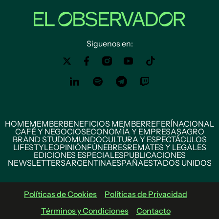
Siguenos en:
HOME
MEMBER
BENEFICIOS MEMBER
REFERÍ
NACIONAL
CAFÉ Y NEGOCIOS
ECONOMÍA Y EMPRESAS
AGRO
BRAND STUDIO
MUNDO
CULTURA Y ESPECTÁCULOS
LIFESTYLE
OPINIÓN
FÚNEBRES
REMATES Y LEGALES
EDICIONES ESPECIALES
PUBLICACIONES
NEWSLETTERS
ARGENTINA
ESPAÑA
ESTADOS UNIDOS
Políticas de Cookies
Políticas de Privacidad
Términos y Condiciones
Contacto