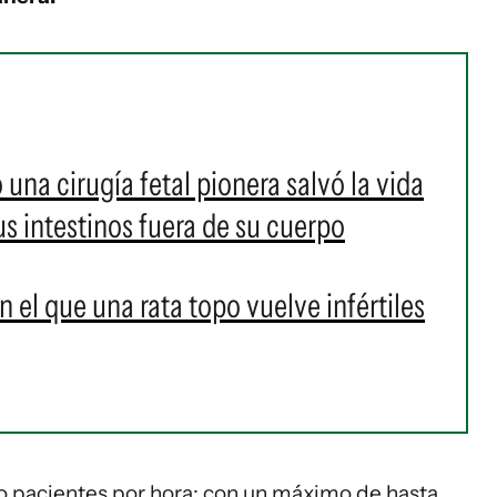
na cirugía fetal pionera salvó la vida
s intestinos fuera de su cuerpo
 el que una rata topo vuelve infértiles
o pacientes por hora; con un máximo de hasta