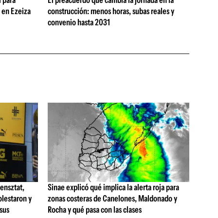
 para
El preacuerdo que cambia la jornada en la
s en Ezeiza
construcción: menos horas, subas reales y
convenio hasta 2031
ensztat,
Sinae explicó qué implica la alerta roja para
olestaron y
zonas costeras de Canelones, Maldonado y
 sus
Rocha y qué pasa con las clases