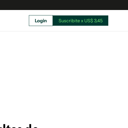
Login
Suscribite x US$ 3,45
uscríbete ahora a El Observador y elegí hasta
donde llegar.
Suscribite x US$ 3,45