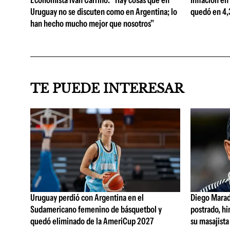
Economista Iván Carrino: "Hay cosas que en
Inflación en
Uruguay no se discuten como en Argentina; lo
quedó en 4,3
han hecho mucho mejor que nosotros"
TE PUEDE INTERESAR
Uruguay perdió con Argentina en el
Diego Marad
Sudamericano femenino de básquetbol y
postrado, hi
quedó eliminado de la AmeriCup 2027
su masajista