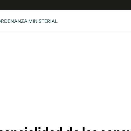
ORDENANZA MINISTERIAL
e
S
n
es
Siguenos en:
 y Legales
es especiales
ciones
ters
ina
 Unidos