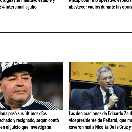
 Uruguay se mantuvo estable y
Ancap confirmó operativo especial
% interanual a julio
abastecer vuelos durante las obra
ona pasó sus últimos días
Las declaraciones de Eduardo Zaid
nchado y resignado, según contó
vicepresidente de Peñarol, que m
 en el juicio que investiga su
cayeron mal a Nicolás De la Cruz y