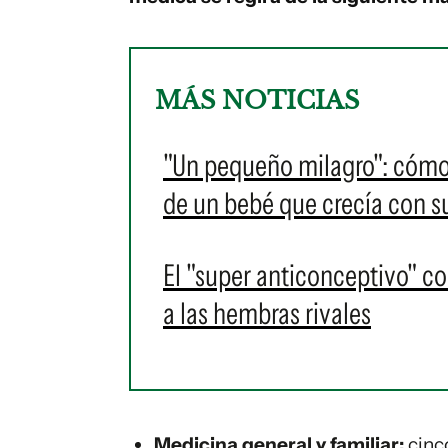
MÁS NOTICIAS
"Un pequeño milagro": cómo u
de un bebé que crecía con su
El "super anticonceptivo" con
a las hembras rivales
Medicina general y familiar:
cinc