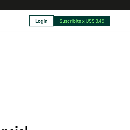
Login
Suscribite x US$ 3,45
uscríbete ahora a El Observador y elegí hasta
donde llegar.
Suscribite x US$ 3,45