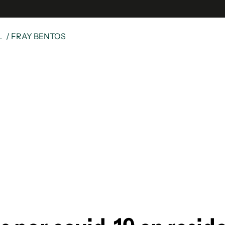
L
/ FRAY BENTOS
e
S
n
es
Siguenos en:
 y Legales
es especiales
ciones
ters
ina
 Unidos