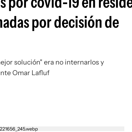
 por covid-19 en reside
nadas por decisión de
jor solución" era no internarlos y
dente Omar Lafluf