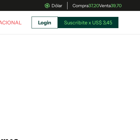
Dólar
Compra
37,20
Venta
39,70
NACIONAL
Login
Suscribite x US$ 3,45
uscríbete ahora a El Observador y elegí hasta
donde llegar.
Suscribite x US$ 3,45