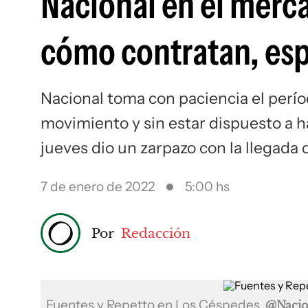
Nacional en el merc
cómo contratan, esp
Nacional toma con paciencia el perí
movimiento y sin estar dispuesto a h
jueves dio un zarpazo con la llegada
7 de enero de 2022
5:00 hs
Por
Redacción
Fuentes y Repetto en Los Céspedes
@Nacio