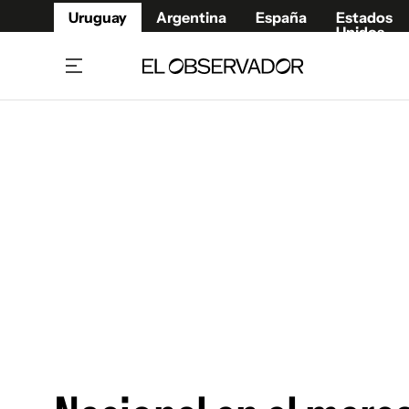
Uruguay
Argentina
España
Estados
Unidos
Home
Juegos 
Referí
Rugby
Fútbol
Básque
Mundial 2026
Tenis
Resultados Deportivos
Runnin
Fútbol internacional
Polidep
Copa Libertadores
Motor