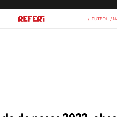
/
FÚTBOL
/ 
Olímpicos
S
tbol
g
ortivo