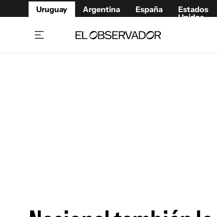
Uruguay
Argentina
España
Estados
Unidos
Home
Juegos 
Referí
Rugby
Fútbol
Básque
Mundial 2026
Tenis
Resultados Deportivos
Runnin
Fútbol internacional
Polidep
Copa Libertadores
Motor