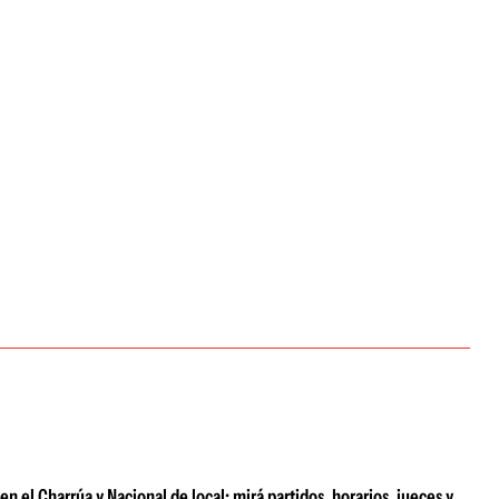
n el Charrúa y Nacional de local; mirá partidos, horarios, jueces y