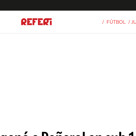
/
FÚTBOL
/ J
Olímpicos
S
tbol
g
ortivo