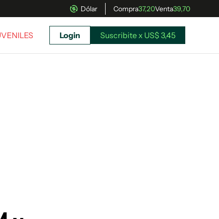
Dólar
Compra
37,20
Venta
39,70
UVENILES
Login
Suscribite x US$ 3,45
uscríbete ahora a El Observador y elegí hasta
donde llegar.
Suscribite x US$ 3,45