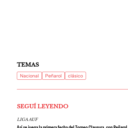
TEMAS
Nacional
Peñarol
clásico
SEGUÍ LEYENDO
LIGA AUF
Así se juega la primera fecha del Torneo Clausura, con Peñarol e