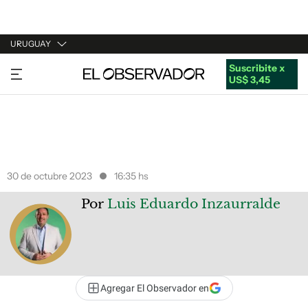
URUGUAY
Suscribite x
URUGUAY
US$ 3,45
ARGENTINA
ESPAÑA
ESTADOS UNIDOS
30 de octubre 2023
16:35 hs
Por
Luis Eduardo Inzaurralde
Agregar El Observador en