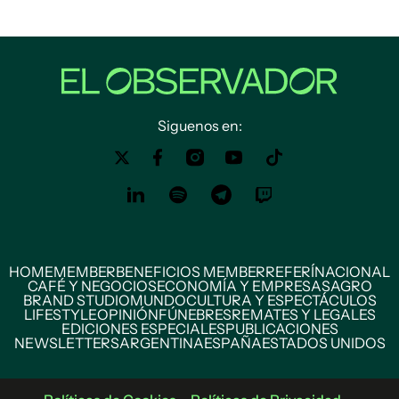
Siguenos en:
HOME
MEMBER
BENEFICIOS MEMBER
REFERÍ
NACIONAL
CAFÉ Y NEGOCIOS
ECONOMÍA Y EMPRESAS
AGRO
BRAND STUDIO
MUNDO
CULTURA Y ESPECTÁCULOS
LIFESTYLE
OPINIÓN
FÚNEBRES
REMATES Y LEGALES
EDICIONES ESPECIALES
PUBLICACIONES
NEWSLETTERS
ARGENTINA
ESPAÑA
ESTADOS UNIDOS