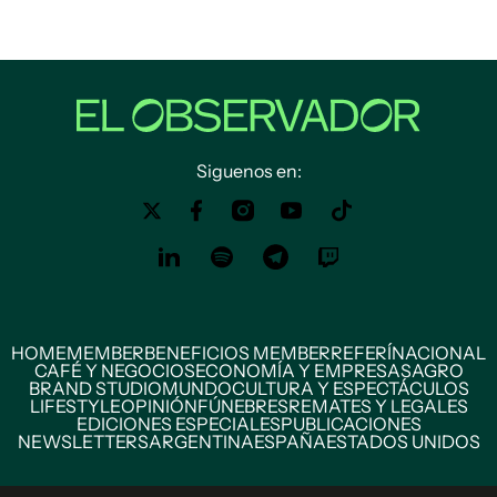
Siguenos en:
HOME
MEMBER
BENEFICIOS MEMBER
REFERÍ
NACIONAL
CAFÉ Y NEGOCIOS
ECONOMÍA Y EMPRESAS
AGRO
BRAND STUDIO
MUNDO
CULTURA Y ESPECTÁCULOS
LIFESTYLE
OPINIÓN
FÚNEBRES
REMATES Y LEGALES
EDICIONES ESPECIALES
PUBLICACIONES
NEWSLETTERS
ARGENTINA
ESPAÑA
ESTADOS UNIDOS