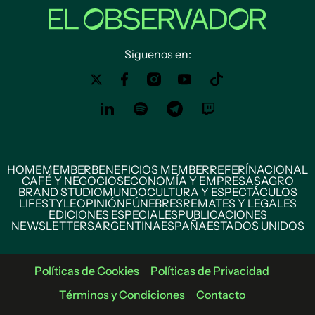
Siguenos en:
HOME
MEMBER
BENEFICIOS MEMBER
REFERÍ
NACIONAL
CAFÉ Y NEGOCIOS
ECONOMÍA Y EMPRESAS
AGRO
BRAND STUDIO
MUNDO
CULTURA Y ESPECTÁCULOS
LIFESTYLE
OPINIÓN
FÚNEBRES
REMATES Y LEGALES
EDICIONES ESPECIALES
PUBLICACIONES
NEWSLETTERS
ARGENTINA
ESPAÑA
ESTADOS UNIDOS
Políticas de Cookies
Políticas de Privacidad
Términos y Condiciones
Contacto