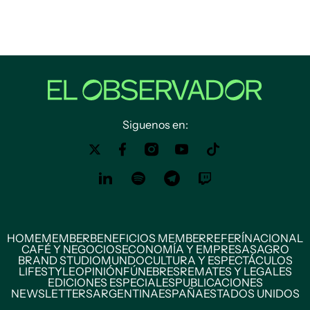
Siguenos en:
HOME
MEMBER
BENEFICIOS MEMBER
REFERÍ
NACIONAL
CAFÉ Y NEGOCIOS
ECONOMÍA Y EMPRESAS
AGRO
BRAND STUDIO
MUNDO
CULTURA Y ESPECTÁCULOS
LIFESTYLE
OPINIÓN
FÚNEBRES
REMATES Y LEGALES
EDICIONES ESPECIALES
PUBLICACIONES
NEWSLETTERS
ARGENTINA
ESPAÑA
ESTADOS UNIDOS