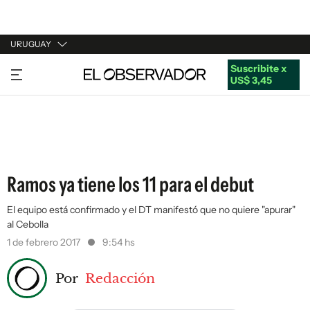
URUGUAY
Suscribite x
URUGUAY
US$ 3,45
ARGENTINA
ESPAÑA
ESTADOS UNIDOS
Ramos ya tiene los 11 para el debut
El equipo está confirmado y el DT manifestó que no quiere "apurar"
al Cebolla
1 de febrero 2017
9:54 hs
Por
Redacción