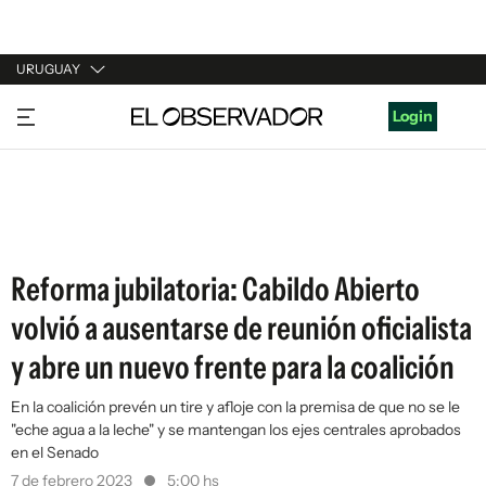
URUGUAY
URUGUAY
Login
ARGENTINA
ESPAÑA
ESTADOS UNIDOS
Reforma jubilatoria: Cabildo Abierto
volvió a ausentarse de reunión oficialista
y abre un nuevo frente para la coalición
En la coalición prevén un tire y afloje con la premisa de que no se le
"eche agua a la leche" y se mantengan los ejes centrales aprobados
en el Senado
7 de febrero 2023
5:00 hs